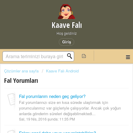
Kaave Falı
Hoş geldiniz
Giriş
Çözümler ana sayfa
Kaave Falı Android
Fal Yorumları
Fal yorumlarım neden geç geliyor?
Fal yorumlarınızı size en kısa sürede ulaştırmak için
yorumcularımız var güçleriyle çalışıyorlar. Ancak çok yoğun
anlarda gönderim süreleri değişebilmektedi...
Sal, 19 Nis, 2016 şunda: 11:35 PM
Falımı nasıl daha uzun yorumlatabilirim?