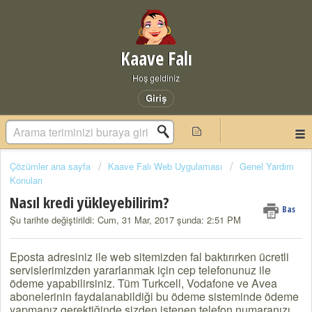
Kaave Falı
Hoş geldiniz
Giriş
Çözümler ana sayfa
Kaave Falı Web Uygulaması
Genel Yardım
Konuları
Nasıl kredi yükleyebilirim?
Bas
Şu tarihte değiştirildi: Cum, 31 Mar, 2017 şunda: 2:51 PM
Eposta adresiniz ile web sitemizden fal baktırırken ücretli
servislerimizden yararlanmak için cep telefonunuz ile
ödeme yapabilirsiniz. Tüm Turkcell, Vodafone ve Avea
abonelerinin faydalanabildiği bu ödeme sisteminde ödeme
yapmanız gerektiğinde sizden istenen telefon numaranızı